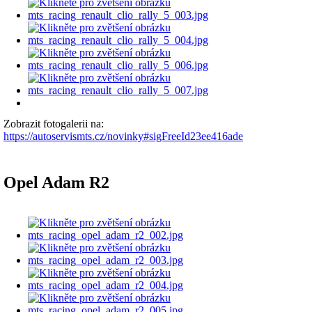
Zobrazit fotogalerii na:
https://autoservismts.cz/novinky#sigFreeId23ee416ade
Opel Adam R2