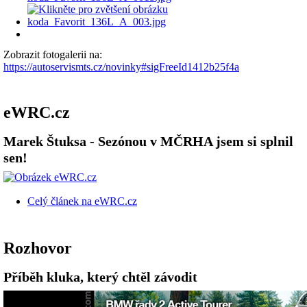
Zobrazit fotogalerii na:
https://autoservismts.cz/novinky#sigFreeId1412b25f4a
eWRC.cz
Marek Štuksa - Sezónou v MČRHA jsem si splnil
sen!
Celý článek na eWRC.cz
Rozhovor
Příběh kluka, který chtěl závodit