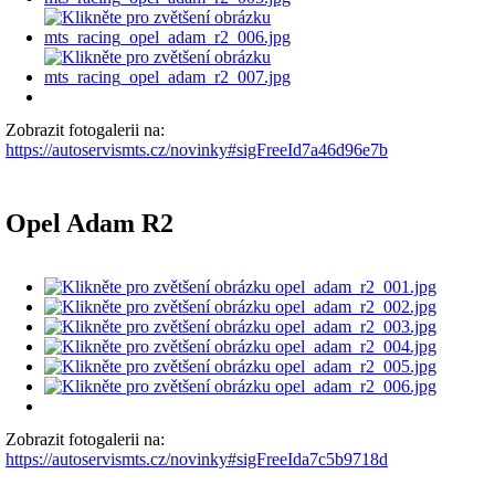
Zobrazit fotogalerii na:
https://autoservismts.cz/novinky#sigFreeId7a46d96e7b
Opel Adam R2
Zobrazit fotogalerii na:
https://autoservismts.cz/novinky#sigFreeIda7c5b9718d